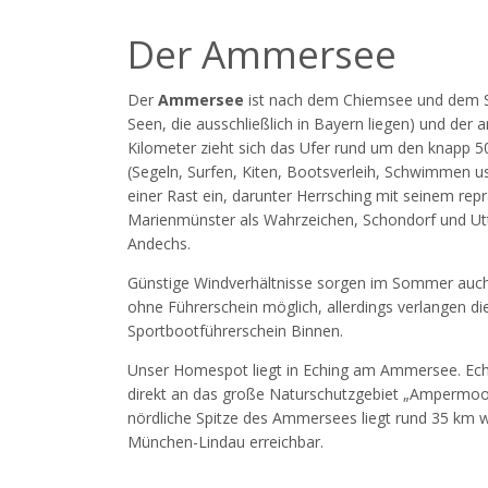
Der Ammersee
Der
Ammersee
ist nach dem Chiemsee und dem St
Seen, die ausschließlich in Bayern liegen) und de
Kilometer zieht sich das Ufer rund um den knapp 
(Segeln, Surfen, Kiten, Bootsverleih, Schwimmen us
einer Rast ein, darunter Herrsching mit seinem re
Marienmünster als Wahrzeichen, Schondorf und Utti
Andechs.
Günstige Windverhältnisse sorgen im Sommer auch fü
ohne Führerschein möglich, allerdings verlangen d
Sportbootführerschein Binnen.
Unser Homespot liegt in Eching am Ammersee. Ech
direkt an das große Naturschutzgebiet „Ampermoos
nördliche Spitze des Ammersees liegt rund 35 km 
München-Lindau erreichbar.