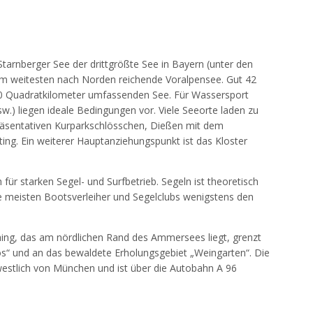
arnberger See der drittgrößte See in Bayern (unter den
r am weitesten nach Norden reichende Voralpensee. Gut 42
50 Quadratkilometer umfassenden See. Für Wassersport
w.) liegen ideale Bedingungen vor. Viele Seeorte laden zu
präsentativen Kurparkschlösschen, Dießen mit dem
ng. Ein weiterer Hauptanziehungspunkt ist das Kloster
r starken Segel- und Surfbetrieb. Segeln ist theoretisch
ie meisten Bootsverleiher und Segelclubs wenigstens den
ing, das am nördlichen Rand des Ammersees liegt, grenzt
“ und an das bewaldete Erholungsgebiet „Weingarten“. Die
westlich von München und ist über die Autobahn A 96