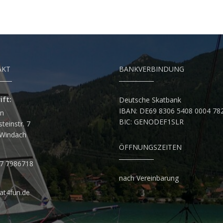
AKT
BANKVERBINDUNG
ift:
Deutsche Skatbank
IBAN: DE69 8306 5408 0004 78
un
BIC: GENODEF1SLR
teinstr. 7
Windach
ÖFFNUNGSZEITEN
7 7986718
nach Vereinbarung
at4fun.de